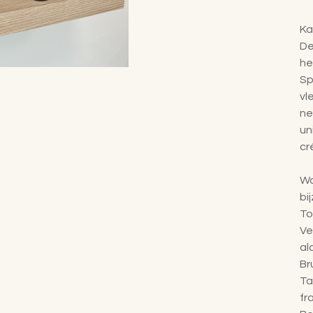
Ka
De
he
Sp
vl
ne
un
cr
Wa
bi
To
Ve
al
Br
Ta
fr