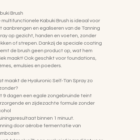
buki Brush
 multifunctionele Kabuki Brush is ideaal voor
t aanbrengen en egaliseren van de Tanning
ray op gezicht, handen en voeten, zonder
ekken of strepen. Dankzij de speciale coating
emt de brush geen product op, wat hem
iek maakt! Ook geschikt voor foundations,
èmes, emulsies en poeders.
t maakt de Hyaluronic Self-Tan Spray zo
jzonder?
t 9 dagen een egale zongebruinde teint
rzorgende en zijdezachte formule zonder
cohol
uiningsresultaat binnen 1 minuut.
nning door aërobe fermentatie van
ambozen