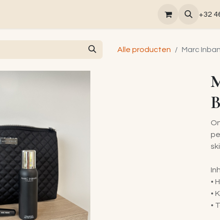
tsverzorgingen
Massage rituelen
Laserontharing
+32 4
Alle producten
Marc Inba
M
B
On
pe
sk
In
• 
• 
• 