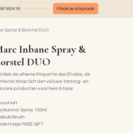
68160416
Aanmelden
Maak je afspraak
ne Spray & Borstel DUO
arc Inbane Spray &
orstel DUO
tdek de ultieme Pirquette des Étoiles, de
rfecte Xmas Gift Set vol luxe tanning- en
incare producten voor hem & haar.
houd set
Hyaluronic Spray 100ml
Kabuki Brush
Toilettasje FREE GIFT