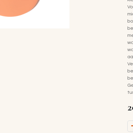
Vo
mi
bo
be
me
wa
wa
aa
Ve
be
be
Ge
tu
2