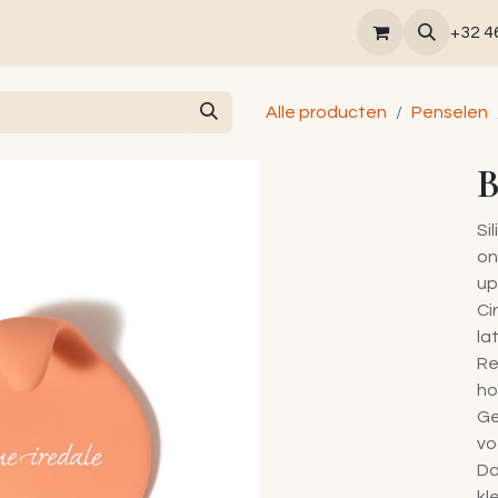
tsverzorgingen
Massage rituelen
Laserontharing
+32 4
Alle producten
Penselen
B
Si
on
up
Ci
la
Re
ho
Ge
vo
Da
kl