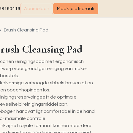
68160416
Aanmelden
Maak je afspraak
Brush Cleansing Pad
rush Cleansing Pad
liconen reinigingspad met ergonomisch
twerp voor grondige reiniging van make-
borstels.
rkelvormige verhoogde ribbels breken af en
ten opeenhopingen los.
inigingsreservoir geeft de optimale
eveelheid reinigingsmiddel aan.
bogen handvat ligt comfortabel in de hand
or maximale controle.
nkzij het royale formaat kunnen meerdere
eine kwasten in één keer worden gereinigd.